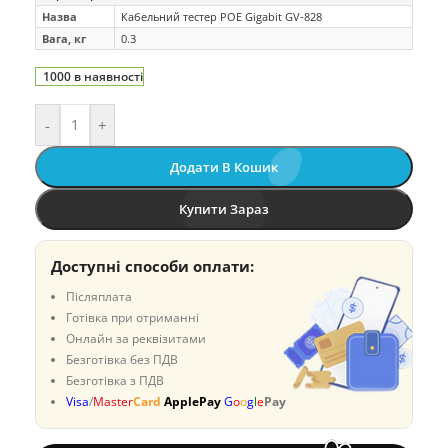
Назва
Кабельний тестер POE Gigabit GV-828
Вага, кг
0.3
1000 в наявності
-
+
Додати В Кошик
Купити Зараз
Доступні способи оплати:
Післяплата
Готівка при отриманні
Онлайн за реквізитами
Безготівка без ПДВ
Безготівка з ПДВ
Visa
/
Master
Card
ApplePay
G
o
o
g
l
e
Pay