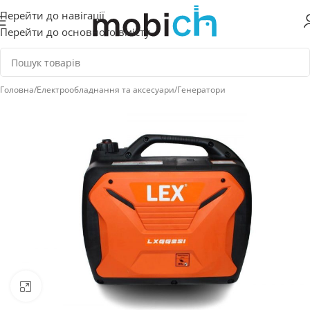
Перейти до навігації
Перейти до основного вмісту
Головна
/
Електрообладнання та аксесуари
/
Генератори
Натисніть, щоб збільшити