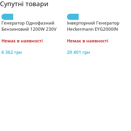
Супутні товари
Генератор Однофазний
Інверторний Генератор
Бензиновий 1200W 230V
Heckermann EYG2000IN
Black B13604 – Надійне
2000W – Ефективне та
Немає в наявності
Немає в наявності
Джерело Енергії для
Надійне Джерело Енергії
Будинку
6 362
грн
20 401
грн