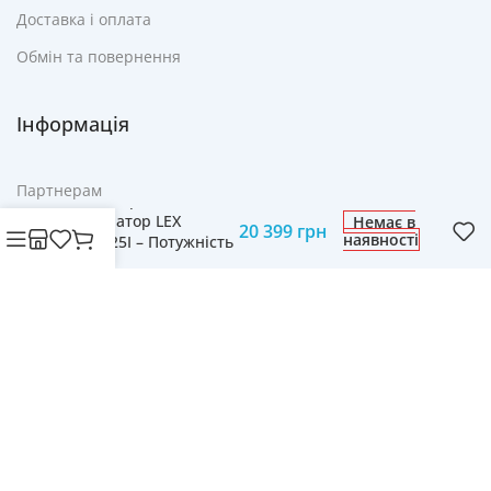
Доставка і оплата
Обмін та повернення
Інформація
Партнерам
Інверторний
Генератор LEX
Немає в
Реклама
20 399
грн
наявності
LXGG25I – Потужність
для Вашого Будинку
FAQ
Контакти
© Cвіт технологій mobich.in.ua • Зроблено з любов'ю
daaart.in.ua
.