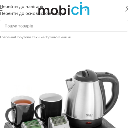
Перейти до навігації
Перейти до основного вмісту
Головна
/
Побутова техніка
/
Кухня
/
Чайники