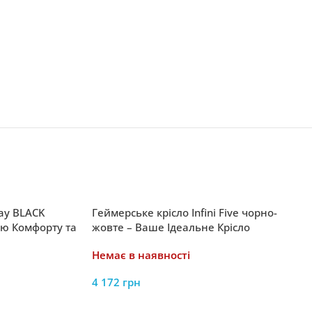
ay BLACK
Геймерське крісло Infini Five чорно-
ю Комфорту та
жовте – Ваше Ідеальне Крісло
Немає в наявності
4 172
грн