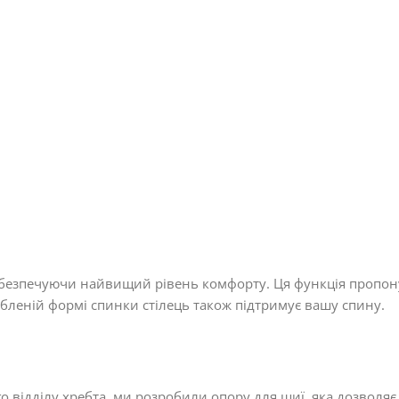
абезпечуючи найвищий рівень комфорту. Ця функція пропону
обленій формі спинки стілець також підтримує вашу спину.
 відділу хребта, ми розробили опору для шиї, яка дозволя