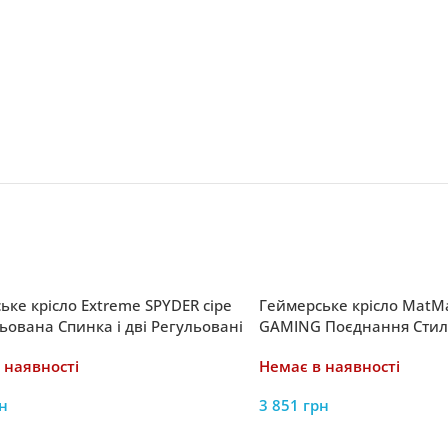
ьке крісло Extreme SPYDER сіре
Геймерське крісло MatM
ьована Спинка і дві Регульовані
GAMING Поєднання Стил
и
Продуктивності
 наявності
Немає в наявності
н
3 851
грн