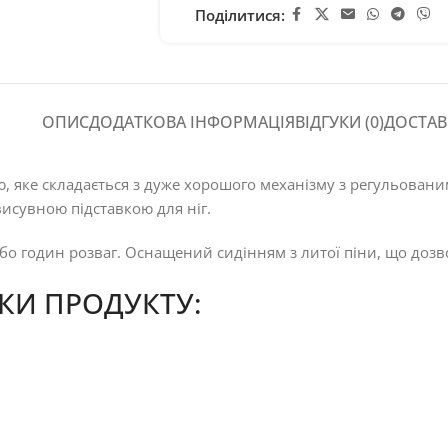
Поділитися:
ОПИС
ДОДАТКОВА ІНФОРМАЦІЯ
ВІДГУКИ (0)
ДОСТАВ
ою, яке складається з дуже хорошого механізму з регульова
исувною підставкою для ніг.
або годин розваг. Оснащений сидінням з литої піни, що доз
КИ ПРОДУКТУ: