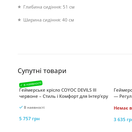
⭐
Глибина сидіння: 51 см
⭐
Ширина сидіння: 40 см
Супутні товари
Геймерське крісло COYOC DEVILS III
Геймерс
червоне – Стиль і Комфорт для Інтер’єру
— Регул
Подушк
В наявності
Немає в
5 757
грн
3 635
гр