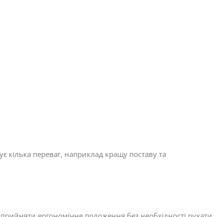
є кілька переваг, наприклад кращу поставу та
є прийняти ергономічне положення без необхідності рухати