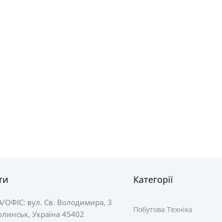
ти
Категорії
А/
ОФІС: вул. Св. Володимира, 3
Побутова Техніка
линськ, Україна 45402