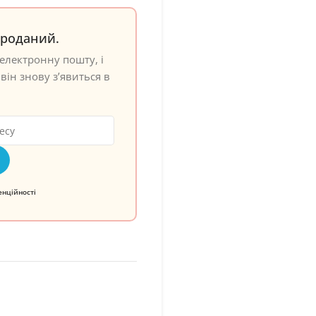
проданий.
електронну пошту, і
він знову з’явиться в
енційності