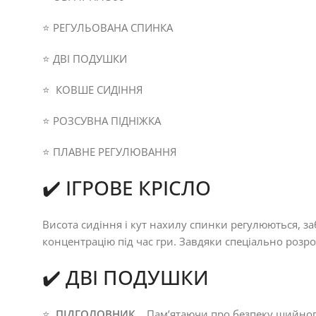
⭐ РЕГУЛЬОВАНА СПИНКА
⭐ ДВІ ПОДУШКИ
⭐
КОВШЕ СИДІННЯ
⭐ РОЗСУВНА ПІДНІЖКА
⭐ ПЛАВНЕ РЕГУЛЮВАННЯ
✔️ ІГРОВЕ КРІСЛО
Висота сидіння і кут нахилу спинки регулюються, з
концентрацію під час гри. Завдяки спеціально розр
✔️ ДВІ ПОДУШКИ
⭐
ПІДГОЛОВНИК
. Пам’ятаючи про безпеку шийного