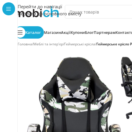
Перейти до навігації
Перейти до основного вмісту
Каталог
Магазин
Акції
Купони
Блог
Партнерам
Контакт
Головна
/
Меблі та інтер'єр
/
Геймерські крісла
/
Геймерське крісло 