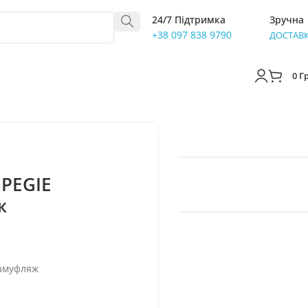
24/7 Підтримка
Зручна
+38 097 838 9790
ДОСТАВ
0
Г
 PEGIE
ж
камуфляж