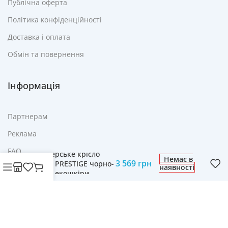
Публічна оферта
Політика конфіденційності
Доставка і оплата
Обмін та повернення
Інформація
Партнерам
Реклама
FAQ
Геймерське крісло
Немає в
3 569
грн
PEGIE PRESTIGE чорно-
наявності
Контакти
сіре з екошкіри
© Cвіт технологій mobich.in.ua • Зроблено з любов'ю
daaart.in.ua
.