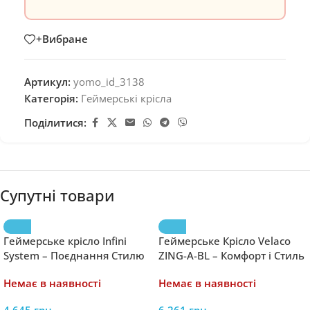
+Вибране
Артикул:
yomo_id_3138
Категорія:
Геймерські крісла
Поділитися:
Супутні товари
Геймерське крісло Infini
Геймерське Крісло Velaco
System – Поєднання Стилю
ZING-A-BL – Комфорт і Стиль
Комфорту та Продуктивності
для Геймерів
Немає в наявності
Немає в наявності
4 645
грн
6 261
грн