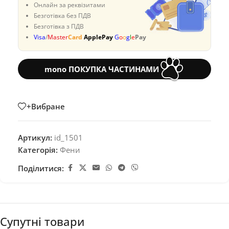
Онлайн за реквізитами
Безготівка без ПДВ
Безготівка з ПДВ
Visa
/
Master
Card
ApplePay
G
o
o
g
l
e
Pay
mono ПОКУПКА ЧАСТИНАМИ
+Вибране
Артикул:
id_1501
Категорія:
Фени
Поділитися:
Супутні товари