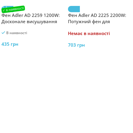
Фен Adler AD 2259 1200W:
Фен Adler AD 2225 2200W:
Досконале висушування
Потужний фен для
волосся завжди під
ідеального об’єму
В наявності
Немає в наявності
контролем
435
грн
703
грн