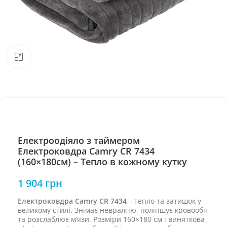
Натисніть, щоб збільшити
Електроодіяло з таймером
Електроковдра Camry CR 7434
(160×180см) – Тепло в кожному кутку
1 904
грн
Електроковдра Camry CR 7434
– тепло та затишок у
великому стилі. Знімає невралгію, поліпшує кровообіг
та розслаблює м’язи. Розміри 160×180 см і виняткова