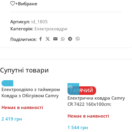
+Вибране
Артикул:
id_1805
Категорія:
Електроковдри
Поділитися:
Супутні товари
Електроодіяло з таймером
ГАРЯЧИЙ
Ковдра з Обігрівом Camry
Електрична ковдра Camry
CR 7441 (160×180см)
CR 7422 160x100cm:
Немає в наявності
Зігрійтеся в холодні дні з
Немає в наявності
комфортною електричною
2 419
грн
ковдрою від Camry
1 544
грн