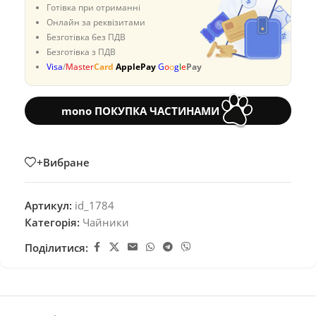
Готівка при отриманні
Онлайн за реквізитами
Безготівка без ПДВ
Безготівка з ПДВ
Visa
/
Master
Card
ApplePay
G
o
o
g
l
e
Pay
mono ПОКУПКА ЧАСТИНАМИ
+Вибране
Артикул:
id_1784
Категорія:
Чайники
Поділитися: