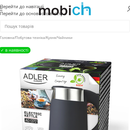
Перейти до навігації
Перейти до основного вмісту
Головна
/
Побутова техніка
/
Кухня
/
Чайники