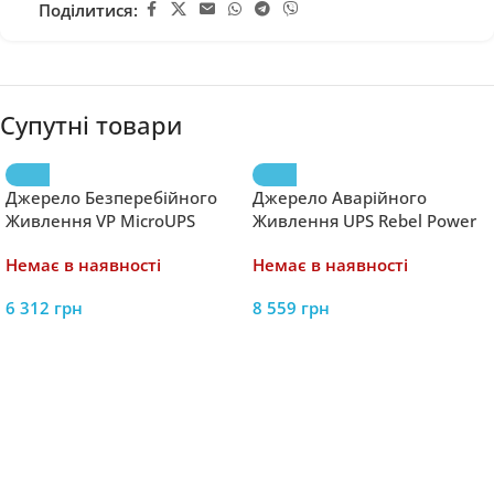
Поділитися:
Супутні товари
Джерело Безперебійного
Джерело Аварійного
Живлення VP MicroUPS
Живлення UPS Rebel Power
1500VA/900W 2*9Ah –
1000 12V/230V RB-4003 –
Немає в наявності
Немає в наявності
Надійний Захист для
Надійний Захист для Ваших
Електроніки
Електронних Пристроїв
6 312
грн
8 559
грн