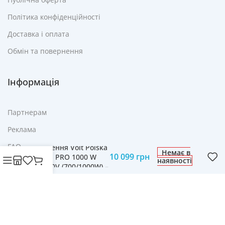
Політика конфіденційності
Доставка і оплата
Обмін та повернення
Інформація
Партнерам
Джерело
Реклама
Безперебійного
FAQ
Живлення Volt Polska
Немає в
10 099
грн
SINUS PRO 1000 W
наявності
Контакти
12/230V (700/1000W) –
Надійний Захист
Ваших Приладів
© Cвіт технологій mobich.in.ua • Зроблено з любов'ю
daaart.in.ua
.