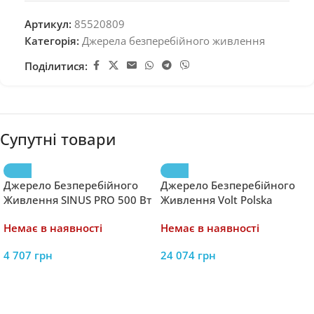
Артикул:
85520809
Категорія:
Джерела безперебійного живлення
Поділитися:
Супутні товари
Джерело Безперебійного
Джерело Безперебійного
Живлення SINUS PRO 500 Вт
Живлення Volt Polska
12/230 В (300/500 Вт) –
POWER SINUS 2000 12/230V
Немає в наявності
Немає в наявності
Надійний Захист від Збоїв
(2000/6000 VA) – Потужний
Електропостачання
Захист від Збоїв
4 707
грн
24 074
грн