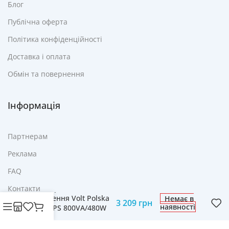
Блог
Публічна оферта
Політика конфіденційності
Доставка і оплата
Обмін та повернення
Інформація
Партнерам
Реклама
FAQ
Джерело
Контакти
Безперебійного
Живлення Volt Polska
Немає в
3 209
грн
наявності
PicoUPS 800VA/480W
9Ah – Надійний Захист
для Ваших Пристроїв