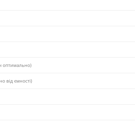
Ач оптимально)
но від ємності)