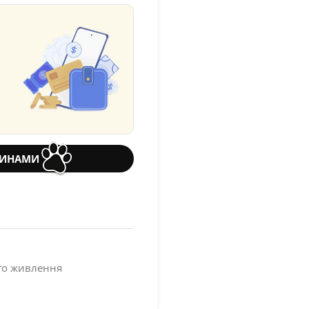
ТИНАМИ
го живлення