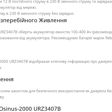
12 В постійного струму в 230 В змінного струму та заряджа
мулятор від мережі.
му в 230 В змінного струму без зарядки.
езперебійного Живлення
RZ3407B оберіть акумулятор ємністю 100-400 Ач (рекомендо
оживання від акумулятора. Рекомендуємо батареї марок Reb
2000 URZ3407B відображає ключову інформацію про джерело
а.
лення
ним захистом для безпечного використання як джерела без
ву.
ROsinus-2000 URZ3407B