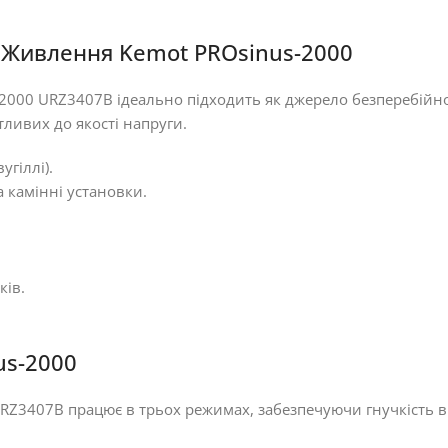
 Живлення Kemot PROsinus-2000
000 URZ3407B ідеально підходить як джерело безперебійног
тливих до якості напруги.
угіллі).
 камінні установки.
ків.
us-2000
RZ3407B працює в трьох режимах, забезпечуючи гнучкість 