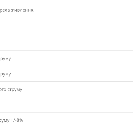
ерела живлення.
труму
труму
ого струму
руму +/-8%