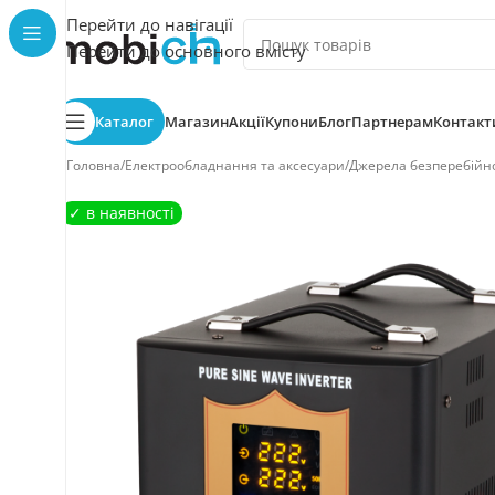
Перейти до навігації
Перейти до основного вмісту
Каталог
Магазин
Акції
Купони
Блог
Партнерам
Контакт
Головна
/
Електрообладнання та аксесуари
/
Джерела безперебійн