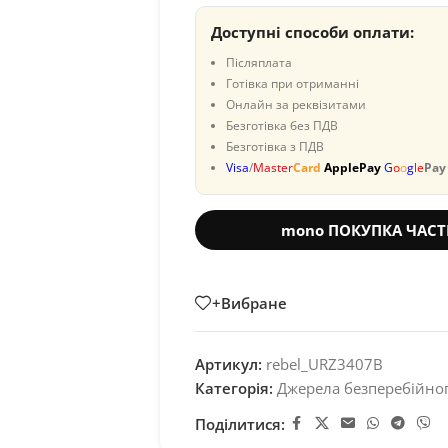
Доступні способи оплати:
Післяплата
Готівка при отриманні
Онлайн за реквізитами
Безготівка без ПДВ
Безготівка з ПДВ
Visa
/
Master
Card
ApplePay
G
o
o
g
l
e
Pay
mono ПОКУПКА ЧАС
+Вибране
Артикул:
rebel_URZ3407B
Категорія:
Джерела безперебійно
Поділитися: