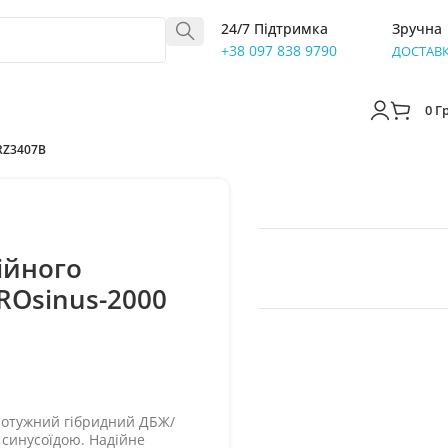
24/7 Підтримка
Зручна
+38 097 838 9790
ДОСТАВ
0
Г
RZ3407B
ійного
ROsinus-2000
отужний гібридний ДБЖ/
 синусоїдою. Надійне