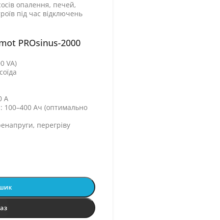
осів опалення, печей,
троїв під час відключень
mot PROsinus-2000
0 VA)
соїда
0 А
: 100–400 Ач (оптимально
ренапруги, перегріву
ошик
раз