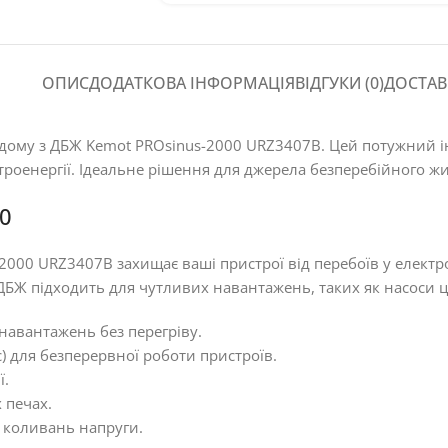
ОПИС
ДОДАТКОВА ІНФОРМАЦІЯ
ВІДГУКИ (0)
ДОСТАВ
дому з ДБЖ Kemot PROsinus-2000 URZ3407B. Цей потужний інв
троенергії. Ідеальне рішення для джерела безперебійного жи
0
000 URZ3407B захищає ваші пристрої від перебоїв у електр
ДБЖ підходить для чутливих навантажень, таких як насоси ц
 навантажень без перегріву.
 для безперервної роботи пристроїв.
ї.
 печах.
а коливань напруги.