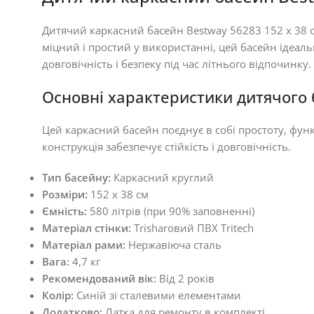
Дитячий каркасний басейн Bestway 56283 152 х 38 с
міцний і простий у використанні, цей басейн ідеальн
довговічність і безпеку під час літнього відпочинку.
Основні характеристики дитячого 
Цей каркасний басейн поєднує в собі простоту, функц
конструкція забезпечує стійкість і довговічність.
Тип басейну:
Каркасний круглий
Розміри:
152 х 38 см
Ємність:
580 літрів (при 90% заповненні)
Матеріал стінки:
Тrisharовий ПВХ Tritech
Матеріал рами:
Нержавіюча сталь
Вага:
4,7 кг
Рекомендований вік:
Від 2 років
Колір:
Синій зі сталевими елементами
Додатково:
Латка для ремонту в комплекті