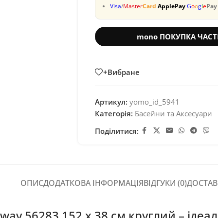
Visa
/
Master
Card
ApplePay
G
o
o
g
l
e
Pay
mono ПОКУПКА ЧАС
+Вибране
Артикул:
yomo_id_5941
Категорія:
Басейни та Аксесуари
Поділитися:
ОПИС
ДОДАТКОВА ІНФОРМАЦІЯ
ВІДГУКИ (0)
ДОСТАВ
ay 56283 152 х 38 см круглий – ідеа