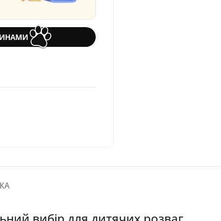
ТИНАМИ
КА
льний вибір для дитячих розваг