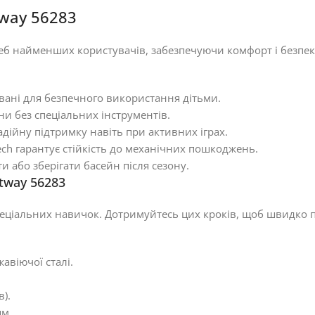
way 56283
б найменших користувачів, забезпечуючи комфорт і безпеку 
вані для безпечного використання дітьми.
ни без спеціальних інструментів.
дійну підтримку навіть при активних іграх.
ch гарантує стійкість до механічних пошкоджень.
и або зберігати басейн після сезону.
tway 56283
пеціальних навичок. Дотримуйтесь цих кроків, щоб швидко 
авіючої сталі.
.
).
ям.