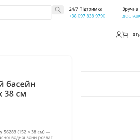
24/7 Підтримка
Зручна
+38 097 838 9790
ДОСТАВ
0
Г
й басейн
х 38 см
56283 (152 × 38 см)
—
сної водної зони розваг