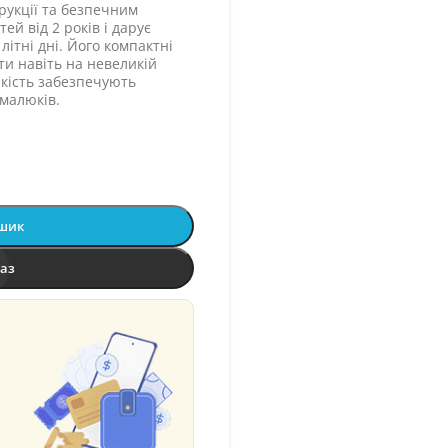
рукції та безпечним
ей від 2 років і дарує
літні дні. Його компактні
и навіть на невеликій
ійкість забезпечують
 малюків.
ошик
раз