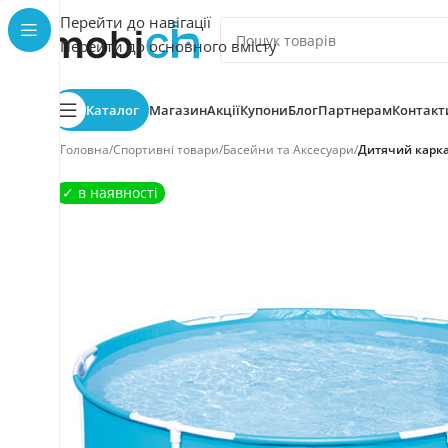
Перейти до навігації
Перейти до основного вмісту
Каталог
Магазин
Акції
Купони
Блог
Партнерам
Контакт
Головна
/
Спортивні товари
/
Басейни та Аксесуари
/
Дитячий карка