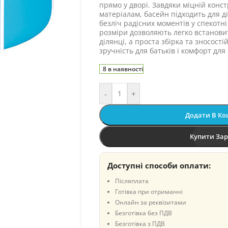
прямо у дворі. Завдяки міцній конст
матеріалам, басейн підходить для діт
безліч радісних моментів у спекотні 
розміри дозволяють легко встановит
ділянці, а проста збірка та зносост
зручність для батьків і комфорт для
8 в наявності
-
+
Додати В К
Купити За
Доступні способи оплати:
Післяплата
Готівка при отриманні
Онлайн за реквізитами
Безготівка без ПДВ
Безготівка з ПДВ