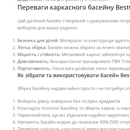
Переваги каркасного басейну Best
Цей дитячий басейн створений з урахуванням потре
вибором для вашої родини:
Безпека для дітей:
Матеріали та конструкція адапто
Легка збірка:
Басейн можна зібрати за лічені хвили
Міцність і стійкість:
Металевий каркас забезпечує на
Довговічність:
Використання тришарового ПВХ Trite
Портативність:
Легка вага дозволяє легко переміщат
Як зібрати та використовувати басейн Bes
Збірка басейну надзвичайно проста і не потребує с
Виберіть рівну поверхню без гострих предметів.
Розкладіть полотно басейну та зберіть каркас із нерж
Переконайтеся, що всі з’єднання надійно закріплені
Наповніть басейн водою до позначки 90% (580 літрів
Перевірте цілісність конструкції перед використанн