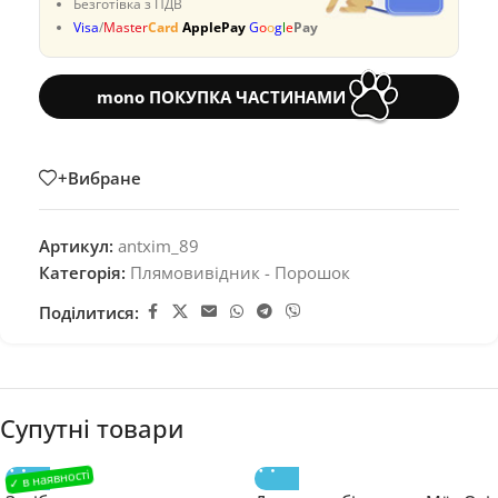
Безготівка з ПДВ
Visa
/
Master
Card
ApplePay
G
o
o
g
l
e
Pay
mono ПОКУПКА ЧАСТИНАМИ
+Вибране
Артикул:
antxim_89
Категорія:
Плямовивідник - Порошок
Поділитися:
Супутні товари