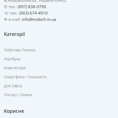
м.Нововолинськ, Україна 45402
✆ тел.:
(097) 838-9790
☏ тел.:
(063) 674-4910
✉ e-mail:
info@mobich.in.ua
Категорії
Побутова Техніка
Ноутбуки
Комп'ютери
Смартфони і Планшети
Для Офісу
Ліхтарі і Лампи
Корисне