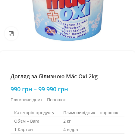
Натисніть, щоб збільшити
Догляд за білизною Mäc Oxi 2kg
990
грн
–
99 990
грн
Плямовивідник – Порошок
Категорія продукту
Плямовивідник – порошок
Об’єм – Вага
2 кг
1 Картон
4 відра