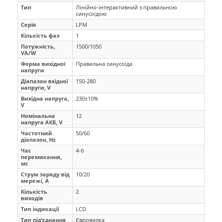
Тип
Лінійно-інтерактивний з правильною
синусоїдою
Серія
LPM
Кількість фаз
1
Потужність,
1500/1050
VA/W
Форма вихідної
Правильна синусоїда
напруги
Діапазон вхідної
150-280
напруги, V
Вихідна напруга,
230±10%
V
Номінальна
12
напруга АКБ, V
Частотний
50/60
діапазон, Hz
Час
4-6
перемикання,
мс
Струм заряду від
10/20
мережі, A
Кількість
2
виходів
Тип індикації
LCD
Тип під’єднання
Євровилка