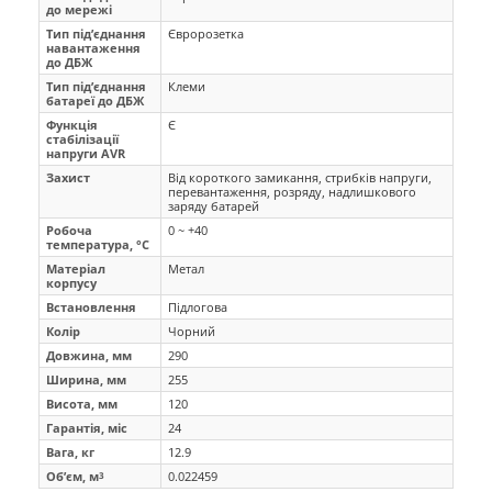
до мережі
Тип під’єднання
Євророзетка
навантаження
до ДБЖ
Тип під’єднання
Клеми
батареї до ДБЖ
Функція
Є
стабілізації
напруги AVR
Захист
Від короткого замикання, стрибків напруги,
перевантаження, розряду, надлишкового
заряду батарей
Робоча
0 ~ +40
температура, °C
Матеріал
Метал
корпусу
Встановлення
Підлогова
Колір
Чорний
Довжина, мм
290
Ширина, мм
255
Висота, мм
120
Гарантія, міс
24
Вага, кг
12.9
Об’єм, м
0.022459
3