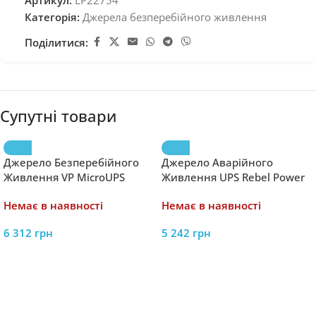
Артикул:
LP22754
Категорія:
Джерела безперебійного живлення
Поділитися:
Супутні товари
Джерело Безперебійного
Джерело Аварійного
Живлення VP MicroUPS
Живлення UPS Rebel Power
1500VA/900W 2*9Ah –
500 12V/230V – Простий і
Немає в наявності
Немає в наявності
Надійний Захист для
Ефективний Захист для
Електроніки
Вашої Техніки
6 312
грн
5 242
грн