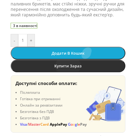
паливних брикетів, має стійкі ніжки, зручні ручки для
перенесення після охолодження та сучасний дизайн,
який гармонійно доповнить будь-який екстер’єр.
3 в наявності
-
+
Додати В Кошик
Купити Зараз
Доступні способи оплати:
Післяплата
Готівка при отриманні
Онлайн за реквізитами
Безготівка без ПДВ
Безготівка з ПДВ
Visa
/
Master
Card
ApplePay
G
o
o
g
l
e
Pay