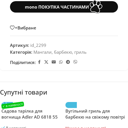
mono ПОКУПКА ЧАСТИНАМИ
+Вибране
Артикул:
id_2299
Категорія:
Мангали, барбекю, гриль
Поділитися:
Супутні товари
Садова тарілка для
Вугільний гриль для
вогнища Adler AD 6818 55
барбекю на свіжому повітрі
cm, 500°C
Landgraf 45 х 35 см
В наявності