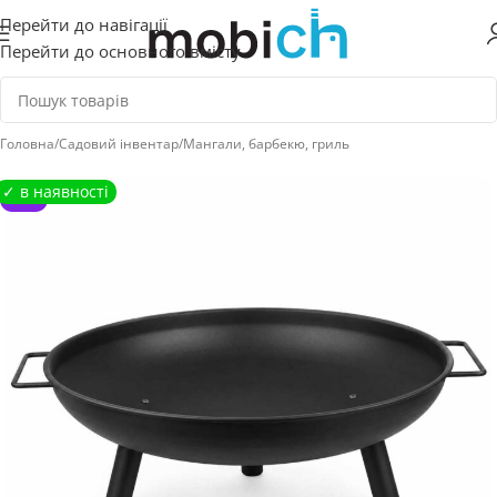
Перейти до навігації
Перейти до основного вмісту
Головна
/
Садовий інвентар
/
Мангали, барбекю, гриль
NEW