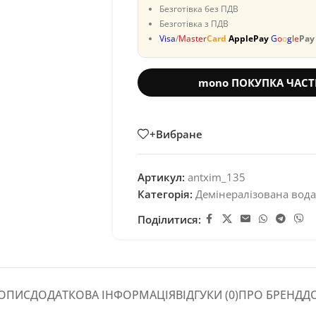
Безготівка без ПДВ
Безготівка з ПДВ
Visa
/
Master
Card
ApplePay
G
o
o
g
l
e
Pay
mono ПОКУПКА ЧАС
+Вибране
Артикул:
antxim_135
Категорія:
Демінералізована вода
Поділитися:
ОПИС
ДОДАТКОВА ІНФОРМАЦІЯ
ВІДГУКИ (0)
ПРО БРЕНД
Д