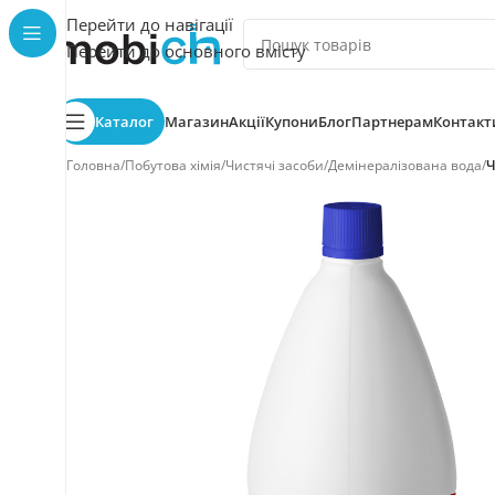
Перейти до навігації
Перейти до основного вмісту
Каталог
Магазин
Акції
Купони
Блог
Партнерам
Контакт
Головна
/
Побутова хімія
/
Чистячі засоби
/
Демінералізована вода
/
Ч