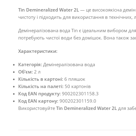
Tin Demineralized Water 2L
— це високоякісна демін
чистоту і підходить для використання в технічних,
Демінералізована вода Tin є ідеальним вибором дл
потребують чистої води без домішок. Вона також з
Характеристики:
Категорія:
Демінералізована вода
Об’єм:
2 л
Кількість в картоні:
6 пляшок
Кількість на палеті:
50 картонів
Код EAN продукту:
900202301158.3
Код EAN картону:
900202301159.0
Використовуйте
Tin Demineralized Water 2L
для забе