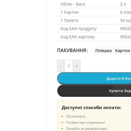
Об’єм – Вага
2 л
1 Картон
6 пл
1 Палета
50 ка
Код EAN продукту
9002
Код EAN картону
9002
ПАКУВАННЯ
Пляшка
Картон
-
+
Додати В К
Купити За
Доступні способи оплати:
Післяплата
Готівка при отриманні
Онлайн за реквізитами