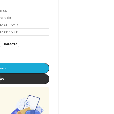
яшок
ртонів
02301158.3
02301159.0
Паллета
ошик
раз