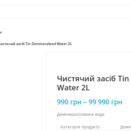
и
истячий засіб Tin Demineralized Water 2L
Чистячий засіб Tin
Water 2L
990
грн
–
99 990
грн
Демінералізована вода
Категорія продукту
Демі