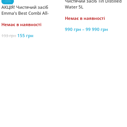
Чистячий засіб Tin Distilled
-20%
Water 5L
АКЦІЯ! Чистячий засіб
Emma’s Best Combi All-
Немає в наявності
purpose cleaner
Немає в наявності
990
грн
–
99 990
грн
155
грн
193
грн