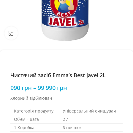
Натисніть, щоб збільшити
Чистячий засіб Emma’s Best Javel 2L
990
грн
–
99 990
грн
Хлорний відбілювач
Категорія продукту
Універсальний очищувач
Об’єм – Вага
2 л
1 Коробка
6 пляшок