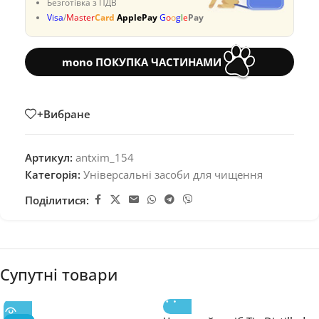
Безготівка з ПДВ
Visa
/
Master
Card
ApplePay
G
o
o
g
l
e
Pay
mono ПОКУПКА ЧАСТИНАМИ
+Вибране
Артикул:
antxim_154
Категорія:
Універсальні засоби для чищення
Поділитися:
Супутні товари