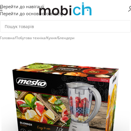
Перейти до навігації
Перейти до основного вмісту
Головна
/
Побутова техніка
/
Кухня
/
Блендери