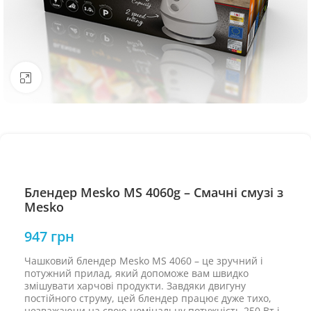
Натисніть, щоб збільшити
Блендер Mesko MS 4060g – Смачні смузі з
Mesko
947
грн
Чашковий блендер Mesko MS 4060 – це зручний і
потужний прилад, який допоможе вам швидко
змішувати харчові продукти. Завдяки двигуну
постійного струму, цей блендер працює дуже тихо,
незважаючи на свою номінальну потужність 250 Вт і