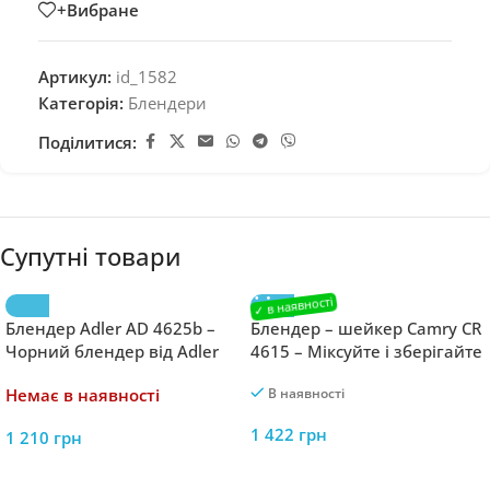
+Вибране
Артикул:
id_1582
Категорія:
Блендери
Поділитися:
Супутні товари
Блендер Adler AD 4625b –
Блендер – шейкер Camry CR
Чорний блендер від Adler
4615 – Міксуйте і зберігайте
в стильному шейкері від
Немає в наявності
В наявності
Camry
1 422
грн
1 210
грн