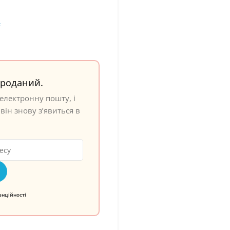
F
проданий.
електронну пошту, і
він знову з’явиться в
енційності