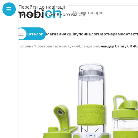
Перейти до навігації
Перейти до основного вмісту
Каталог
Магазин
Акції
Купони
Блог
Партнерам
Контакт
Головна
/
Побутова техніка
/
Кухня
/
Блендери
/
Блендер Camry CR 40