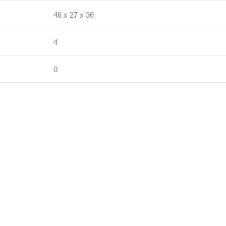
46 х 27 х 36
4
0