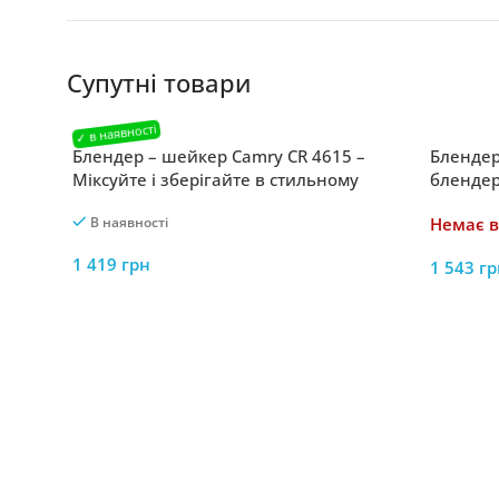
Супутні товари
Блендер – шейкер Camry CR 4615 –
Блендер
Міксуйте і зберігайте в стильному
блендер
шейкері від Camry
В наявності
Немає в
1 419
грн
1 543
гр