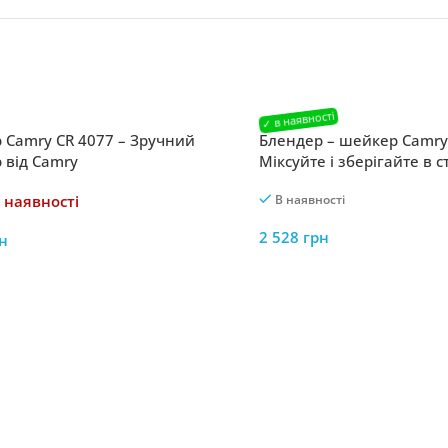
 Camry CR 4077 – Зручний
Блендер – шейкер Camry
 від Camry
Міксуйте і зберігайте в 
шейкері від Camry
 наявності
В наявності
2 528
грн
н