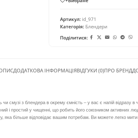
+Вибране
Артикул:
id_971
Категорія:
Блендери
Поділитися:
ОПИС
ДОДАТКОВА ІНФОРМАЦІЯ
ВІДГУКИ (0)
ПРО БРЕНД
Д
чи смузі з блендера в окрему ємність – у вас є напій відразу в 
ий і простий у чищенні, що робить його союзником активних люде
 ту, яка більше відповідає вашим потребам.
Ви можете легко мити