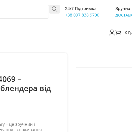
24/7 Підтримка
Зручна
+38 097 838 9790
ДОСТАВ
0
Г
4069 –
блендера від
y – це зручний і
ування і споживання