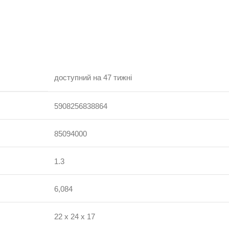
доступний на 47 тижні
5908256838864
85094000
1.3
6,084
22 х 24 х 17