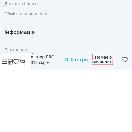
Доставка і оплата
Обмін та повернення
Інформація
Батут Zipro Premium
Партнерам
з Внутрішньою
Сіткою Jump PRO
Немає в
10 057
грн
Реклама
наявності
10FT (312 см) +
Драбинка – Розваги і
FAQ
Безпека для Сім’ї
Контакти
© Cвіт технологій mobich.in.ua • Зроблено з любов'ю
daaart.in.ua
.