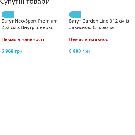
Супутні товари
Батут Neo-Sport Premium
Батут Garden Line 312 см із
252 см з Внутрішньою
Захисною Сіткою та
Сіткою (NS-08C231) +
Драбинкою – Безпечні
Немає в наявності
Немає в наявності
Драбинка – Безпечні
Розваги для Дітей
Розваги для Всієї Родини
6 968
грн
8 880
грн