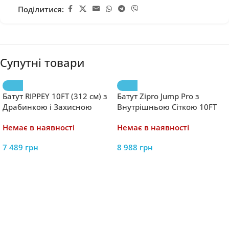
Поділитися:
Супутні товари
Батут RIPPEY 10FT (312 см) з
Батут Zipro Jump Pro з
Драбинкою і Захисною
Внутрішньою Сіткою 10FT
Сіткою – Надійні Розваги
(312 см) – Безпека та
Немає в наявності
Немає в наявності
для Дітей
Розваги для Сім’ї
7 489
грн
8 988
грн