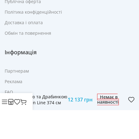
Публічна оферта
Політика конфіденційності
Доставка і оплата
Обмін та повернення
Інформація
Партнерам
Реклама
Батут з Захисною
FAQ
Сіткою та Драбинкою
Немає в
12 137
грн
наявності
Контакти
Garden Line 374 см
FT12 TRA9887
© Cвіт технологій mobich.in.ua • Зроблено з любов'ю
daaart.in.ua
.