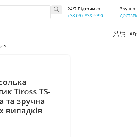
24/7 Підтримка
Зручна
+38 097 838 9790
ДОСТАВ
0
Г
ків
солька
ик Tiross TS-
а та зручна
х випадків