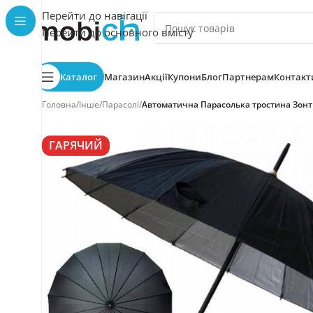
Перейти до навігації
Перейти до основного вмісту
Каталог
Магазин
Акції
Купони
Блог
Партнерам
Контакт
Головна
/
Інше
/
Парасолі
/
Автоматична Парасолька тростина Зонт З
ГАРЯЧИЙ