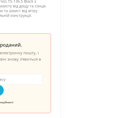
ss TS-136.5 Black з
ахисту від дощу та сонця.
 та захист від вітру
ьній конструкції.
проданий.
електронну пошту, і
він знову з’явиться в
енційності