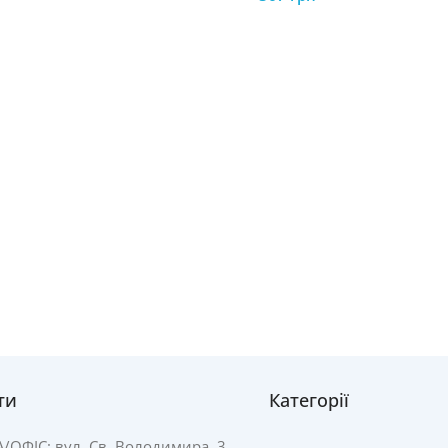
ти
Категорії
А/
ОФІС: вул. Св. Володимира, 3