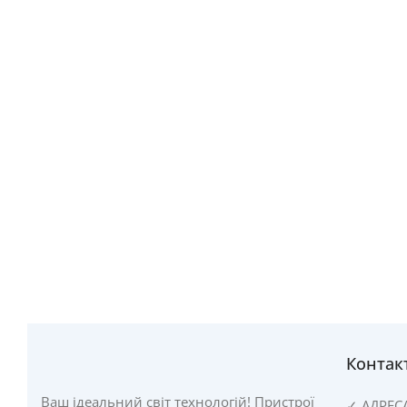
Контак
Ваш ідеальний світ технологій! Пристрої
✓
АДРЕС