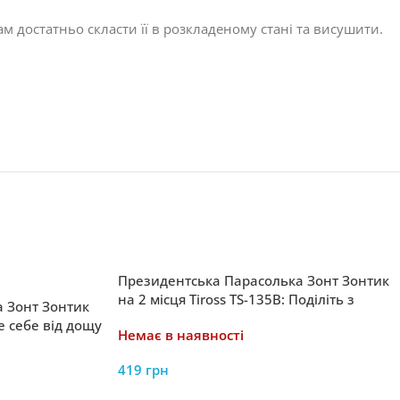
м достатньо скласти її в розкладеному стані та висушити.
Президентська Парасолька Зонт Зонтик
на 2 місця Tiross TS-135B: Поділіть з
 Зонт Зонтик
захистом від дощу – парасолька для двох
е себе від дощу
Немає в наявності
ою завжди під
419
грн