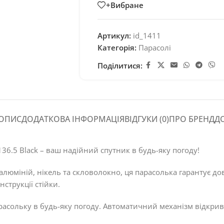
+Вибране
Артикул:
id_1411
Категорія:
Парасолі
Поділитися:
ОПИС
ДОДАТКОВА ІНФОРМАЦІЯ
ВІДГУКИ (0)
ПРО БРЕНД
Д
36.5 Black – ваш надійний спутник в будь-яку погоду!
алюміній, нікель та скловолокно, ця парасолька гарантує дов
струкції стійки.
асольку в будь-яку погоду. Автоматичний механізм відкри