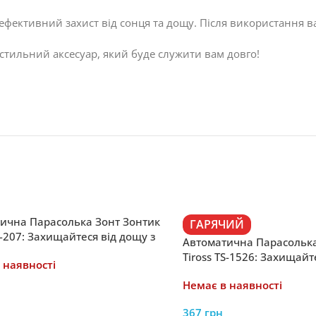
ефективний захист від сонця та дощу. Після використання ва
а стильний аксесуар, який буде служити вам довго!
ична Парасолька Зонт Зонтик
ГАРЯЧИЙ
S-207: Захищайтеся від дощу з
Автоматична Парасолька
ильною парасолькою
Tiross TS-1526: Захищайт
 наявності
з елегантною парасольк
Немає в наявності
рукою
367
грн