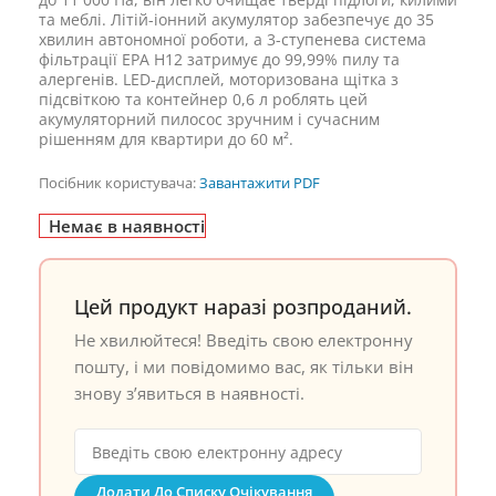
та меблі. Літій-іонний акумулятор забезпечує до 35
хвилин автономної роботи, а 3-ступенева система
фільтрації EPA H12 затримує до 99,99% пилу та
алергенів. LED-дисплей, моторизована щітка з
підсвіткою та контейнер 0,6 л роблять цей
акумуляторний пилосос зручним і сучасним
рішенням для квартири до 60 м².
Посібник користувача:
Завантажити PDF
Немає в наявності
Цей продукт наразі розпроданий.
Не хвилюйтеся! Введіть свою електронну
пошту, і ми повідомимо вас, як тільки він
знову з’явиться в наявності.
Додати До Списку Очікування