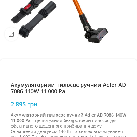
Натисніть, щоб збільшити
Акумуляторний пилосос ручний Adler AD
7086 140W 11 000 Pa
2 895
грн
Акумуляторний пилосос ручний Adler AD 7086 140W
11 000 Pa
– це потужний бездротовий пилосос для
ефективного щоденного прибирання дому.
Оснащений двигуном 140 Вт та силою всмоктування
до 11 000 Па, він легко очищає тверді підлоги, килими