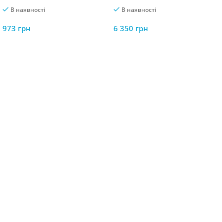
C/12V 3600мАг
акумуляторний Пилосос
В наявності
В наявності
Adler AD 7061 PRO Allergy-
Friendly
973
грн
6 350
грн