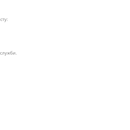
сту:
 служби.