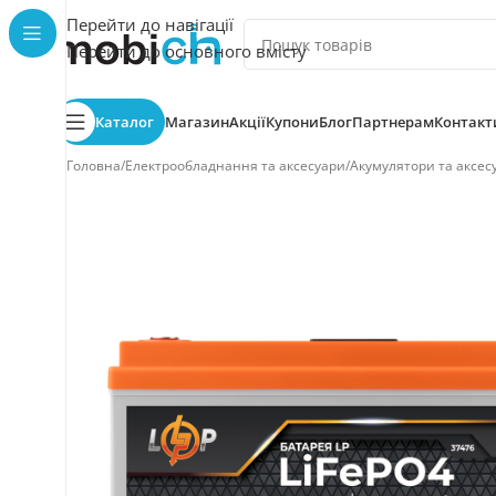
Перейти до навігації
Перейти до основного вмісту
Каталог
Магазин
Акції
Купони
Блог
Партнерам
Контакт
Головна
/
Електрообладнання та аксесуари
/
Акумулятори та аксес