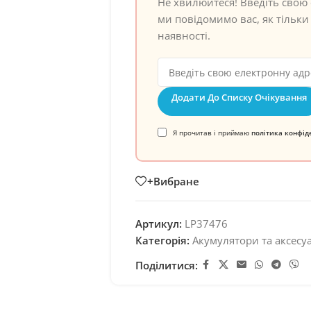
Не хвилюйтеся! Введіть свою 
ми повідомимо вас, як тільки 
наявності.
Додати До Списку Очікування
Я прочитав і приймаю
політика конфід
+Вибране
Артикул:
LP37476
Категорія:
Акумулятори та аксесу
Поділитися: