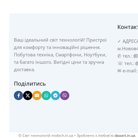
Контак
Ваш ідеальний світ технологій! Пристрої
✓
АДРЕС
для комфорту та інноваційні рішення.
м.Новово
Побутова техніка, Смартфони, Ноутбуки,
✆ тел.:
(
та багато іншого. Вигідні ціни та зручна
☏ тел.:
(
доставка.
✉ e-mail
Поділитись
© Cвіт технологій mobich.in.ua • Зроблено з любов'ю
daaart.in.ua
.