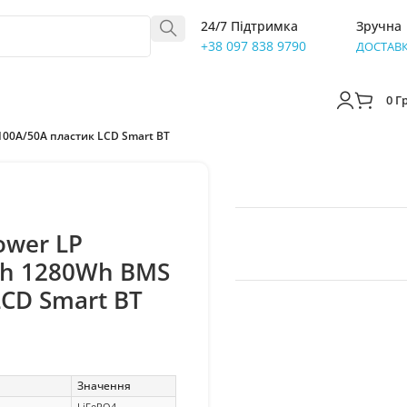
24/7 Підтримка
Зручна
+38 097 838 9790
ДОСТАВ
0
Г
100A/50А пластик LCD Smart BT
ower LP
 Ah 1280Wh BMS
LCD Smart BT
Значення
LiFePO4