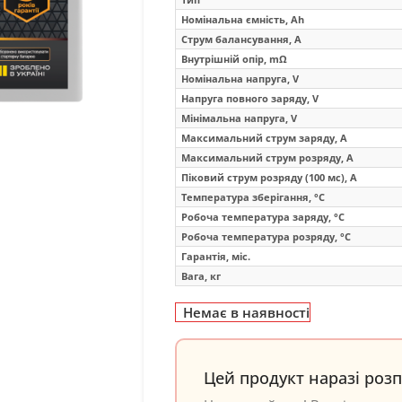
Номінальна ємність, Ah
Струм балансування, A
Внутрішній опір, mΩ
Номінальна напруга, V
Напруга повного заряду, V
Мінімальна напруга, V
Максимальний струм заряду, A
Максимальний струм розряду, A
Піковий струм розряду (100 мс), A
Температура зберігання, °C
Робоча температура заряду, °C
Робоча температура розряду, °C
Гарантія, міс.
Вага, кг
Немає в наявності
Цей продукт наразі роз