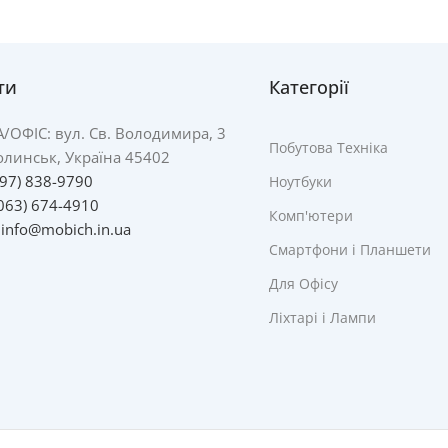
ти
Категорії
А/
ОФІС: вул. Св. Володимира, 3
Побутова Техніка
линськ, Україна 45402
097) 838-9790
Ноутбуки
063) 674-4910
Комп'ютери
:
info@mobich.in.ua
Смартфони і Планшети
Для Офісу
Ліхтарі і Лампи