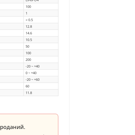
100
1
< 0.5
12.8
14.6
10.5
50
100
200
-20 ~ +40
0 ~ +40
-20 ~ +60
60
11.8
проданий.