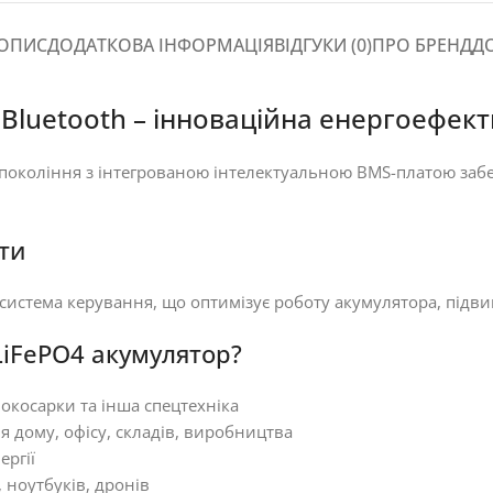
ОПИС
ДОДАТКОВА ІНФОРМАЦІЯ
ВІДГУКИ (0)
ПРО БРЕНД
Д
Bluetooth – інноваційна енергоефект
о покоління з інтегрованою інтелектуальною BMS-платою заб
ти
 система керування, що оптимізує роботу акумулятора, підви
LiFePO4 акумулятор?
окосарки та інша спецтехніка
 дому, офісу, складів, виробництва
ергії
 ноутбуків, дронів