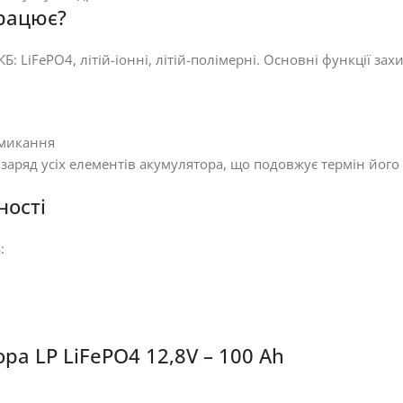
працює?
: LiFePO4, літій-іонні, літій-полімерні. Основні функції захи
амикання
заряд усіх елементів акумулятора, що подовжує термін його
ності
:
ра LP LiFePO4 12,8V – 100 Ah