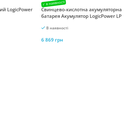
ий LogicPower
Свинцево-кислотна акумуляторна
батарея Акумулятор LogicPower LP
40OPzS АКБ 2V 280 Ah
В наявності
6 869
грн