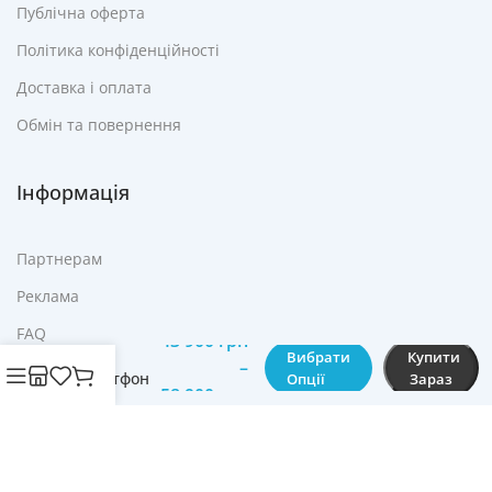
Публічна оферта
Політика конфіденційності
Доставка і оплата
Обмін та повернення
Інформація
Партнерам
Реклама
6.7″ Apple
FAQ
iPhone 14
43 900
грн
Plus
Вибрати
Купити
–
Контакти
Смартфон
Опції
Зараз
58 900
грн
Мобільний
Телефон
© Cвіт технологій mobich.in.ua • Зроблено з любов'ю
daaart.in.ua
.