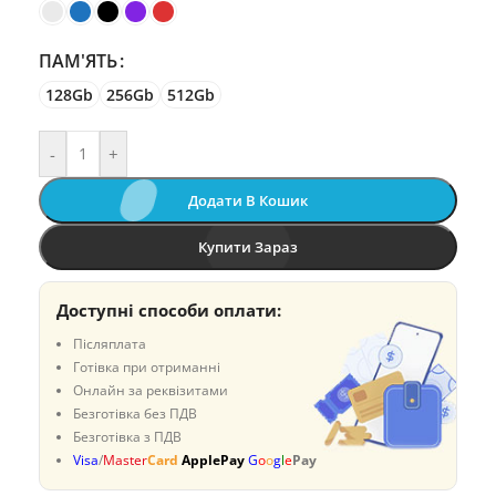
ПАМ'ЯТЬ
128Gb
256Gb
512Gb
-
+
Додати В Кошик
Купити Зараз
Доступні способи оплати:
Післяплата
Готівка при отриманні
Онлайн за реквізитами
Безготівка без ПДВ
Безготівка з ПДВ
Visa
/
Master
Card
ApplePay
G
o
o
g
l
e
Pay