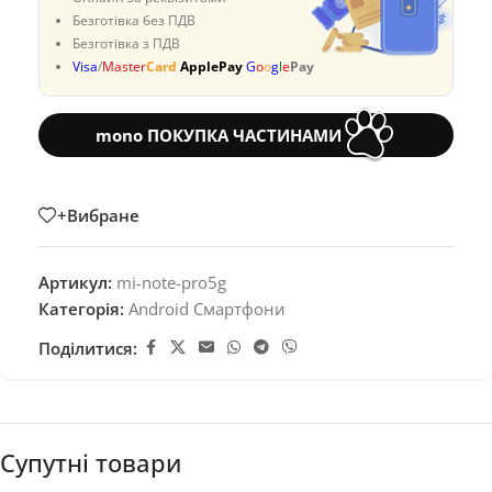
Безготівка без ПДВ
Безготівка з ПДВ
Visa
/
Master
Card
ApplePay
G
o
o
g
l
e
Pay
mono ПОКУПКА ЧАСТИНАМИ
+Вибране
Артикул:
mi-note-pro5g
Категорія:
Android Смартфони
Поділитися:
Супутні товари