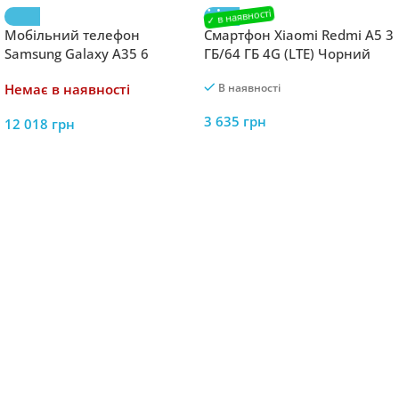
Мобільний телефон
Смартфон Xiaomi Redmi A5 3
Samsung Galaxy A35 6
ГБ/64 ГБ 4G (LTE) Чорний
ГБ/128 ГБ 5G Чорний SM-
64264
Немає в наявності
В наявності
A356BZKBEUE потужний
смартфон з швидкісним
3 635
грн
12 018
грн
інтернетом та стильним
дизайном